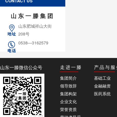
CONTACT US
山东一滕集团
山东肥城祥山大街
208号
0538—3162579
山东一滕微信公众号
走进一滕
产品与服
集团简介
基础工业
领导致辞
金融融资
集团构架
医药系统
企业文化
荣誉资质